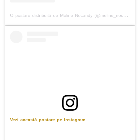
O postare distribuită de Méline Nocandy (@meline_nocandy)
Vezi această postare pe Instagram