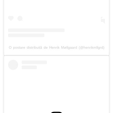
O postare distribuită de Henrik Møllgaard (@henrikmllgrd)