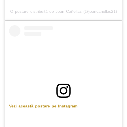
O postare distribuită de Joan Cañellas (@joancanellas21)
Vezi această postare pe Instagram