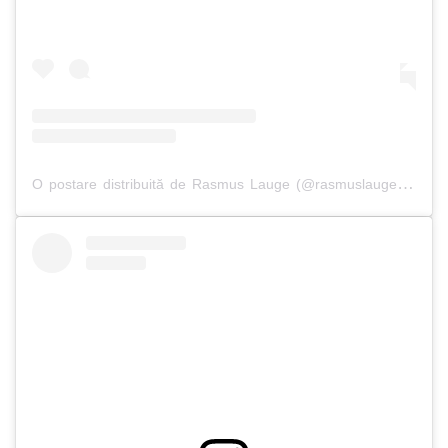
O postare distribuită de Rasmus Lauge (@rasmuslauge25)