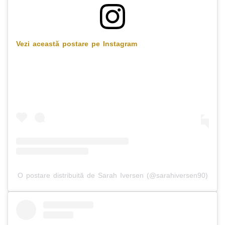
Vezi această postare pe Instagram
O postare distribuită de Sarah Iversen (@sarahiversen90)