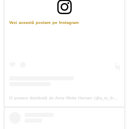
Vezi această postare pe Instagram
O postare distribuită de Anne Mette Hansen (@a_to_the_m)