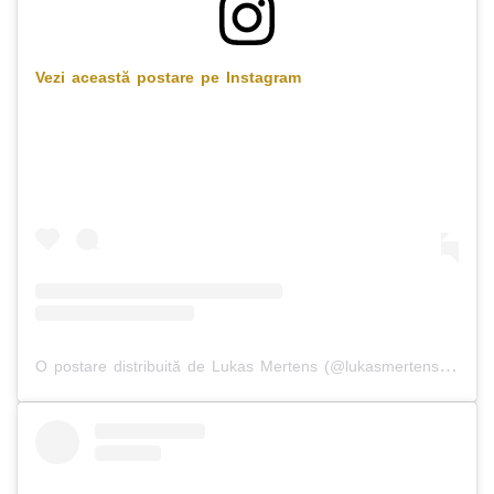
Vezi această postare pe Instagram
O postare distribuită de Lukas Mertens (@lukasmertens22)