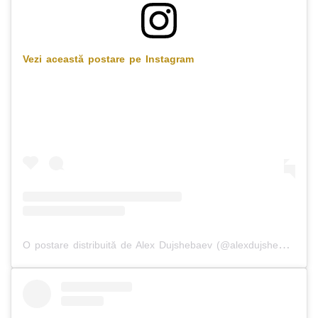
Vezi această postare pe Instagram
O postare distribuită de Alex Dujshebaev (@alexdujshebaev)