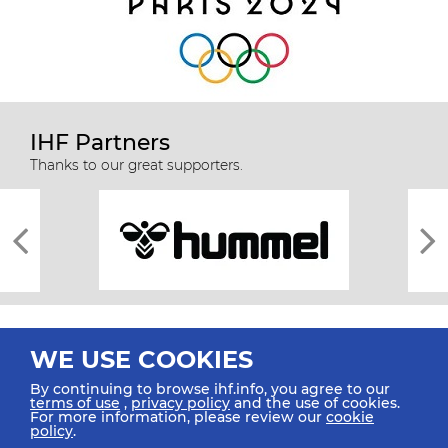
IHF Partners
Thanks to our great supporters.
WE USE COOKIES
By continuing to browse ihf.info, you agree to our
terms of use
,
privacy policy
and the use of cookies.
For more information, please review our
cookie
All rights reserved © 2026 IHF
policy
.